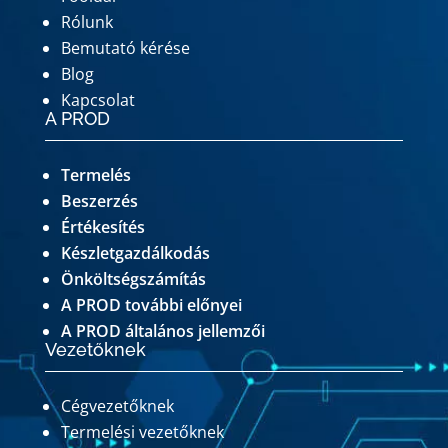
Rólunk
Bemutató kérése
Blog
Kapcsolat
A PROD
Termelés
Beszerzés
Értékesítés
Készletgazdálkodás
Önköltségszámítás
A PROD további előnyei
A PROD általános jellemzői
Vezetőknek
Cégvezetőknek
Termelési vezetőknek