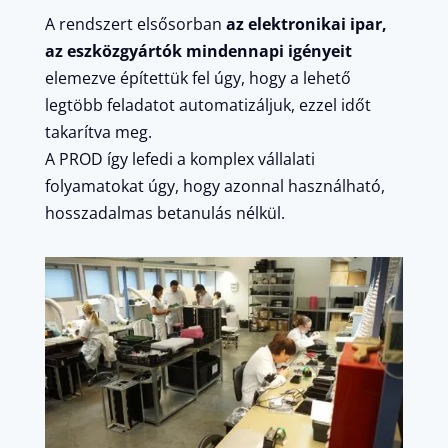
A rendszert elsősorban
az elektronikai ipar,
az eszközgyártók mindennapi igényeit
elemezve építettük fel úgy, hogy a lehető
legtöbb feladatot automatizáljuk, ezzel időt
takarítva meg.
A PROD így lefedi a komplex vállalati
folyamatokat úgy, hogy azonnal használható,
hosszadalmas betanulás nélkül.