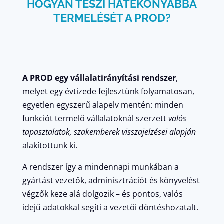
HOGYAN TESZI HATÉKONYABBÁ
TERMELÉSÉT A PROD?
A PROD egy vállalatirányítási rendszer
,
melyet egy évtizede fejlesztünk folyamatosan,
egyetlen egyszerű alapelv mentén: minden
funkciót termelő vállalatoknál szerzett
valós
tapasztalatok, szakemberek visszajelzései alapján
alakítottunk ki.
A rendszer így a mindennapi munkában a
gyártást vezetők, adminisztrációt és könyvelést
végzők keze alá dolgozik – és pontos, valós
idejű adatokkal segíti a vezetői döntéshozatalt.