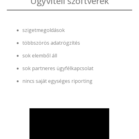
Ügyviteli szoftverek
szigetmegoldások
többszörös adatrögzítés
sok elemből áll
sok partneres ügyfélkapcsolat
nincs saját egységes riporting