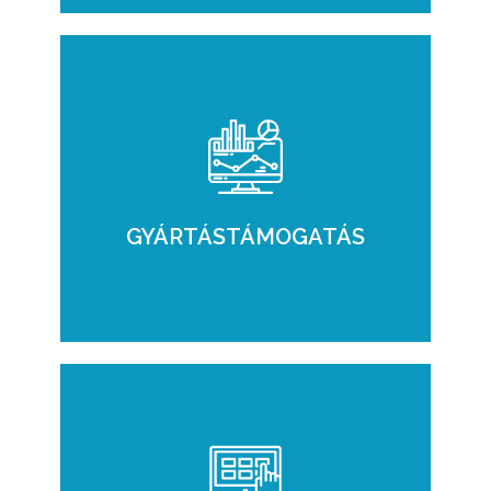
A PROD szoftverünket
bevezetési költség
nélkül,
havi fenntartási díjjal és 6 hónapos
pénzvisszafizetési garanciával kínáljuk Önnek!
GYÁRTÁSTÁMOGATÁS
A MES irányítja és felügyeli a termelés
folyamatát, rögzíti és visszakereshetővé teszi
a tényeket, valós időben szolgáltat erről