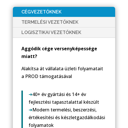
CÉGVEZETŐKNEK
TERMELÉSI VEZETŐKNEK
LOGISZTIKAI VEZETŐKNEK
Aggódik cége versenyképessége
miatt?
Alakítsa át vállalata üzleti folyamatait
a PROD támogatásával
➜
40+ év gyártási és 14+ év
fejlesztési tapasztalattal készült
➜
Modern termelési, beszerzési,
értékesítési és készletgazdálkodási
folyamatok