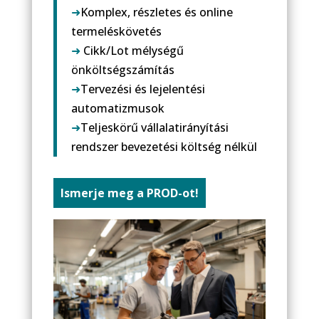
➜
Komplex, részletes és online
termeléskövetés
➜
Cikk/Lot mélységű
önköltségszámítás
➜
Tervezési és lejelentési
automatizmusok
➜
Teljeskörű vállalatirányítási
rendszer bevezetési költség nélkül
Ismerje meg a PROD-ot!