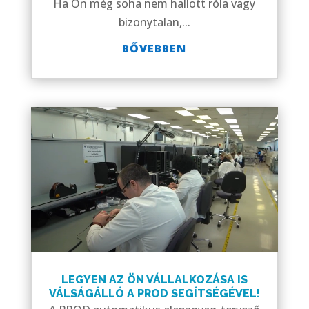
Ha Ön még soha nem hallott róla vagy
bizonytalan,...
BŐVEBBEN
LEGYEN AZ ÖN VÁLLALKOZÁSA IS
VÁLSÁGÁLLÓ A PROD SEGÍTSÉGÉVEL!