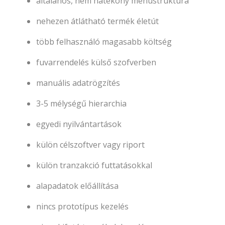
általános, nem hatékony menüstruktúra
nehezen átlátható termék életút
több felhasználó magasabb költség
fuvarrendelés külső szofverben
manuális adatrögzítés
3-5 mélységű hierarchia
egyedi nyilvántartások
külön célszoftver vagy riport
külön tranzakció futtatásokkal
alapadatok előállítása
nincs prototípus kezelés