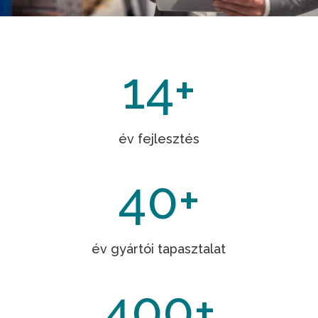
14+
év fejlesztés
40+
év gyártói tapasztalat
400+