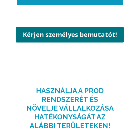
A PROD-MES működésének alapja a digitális
Kérjen személyes bemutatót!
munkautasítás, ami az operátor előtt
megjelenítve szöveges, képi és videó
tartalommal hatékony, visszakövethető
gyártási és betanulási direktívákat tartalmaz.
HASZNÁLJA A PROD
RENDSZERÉT ÉS
NÖVELJE VÁLLALKOZÁSA
HATÉKONYSÁGÁT AZ
ALÁBBI TERÜLETEKEN!