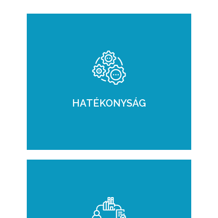
HATÉKONYSÁG
A PROD hatékonyan fedi le a kis- és közepes
termelő vállalatok minden üzleti és gyártási