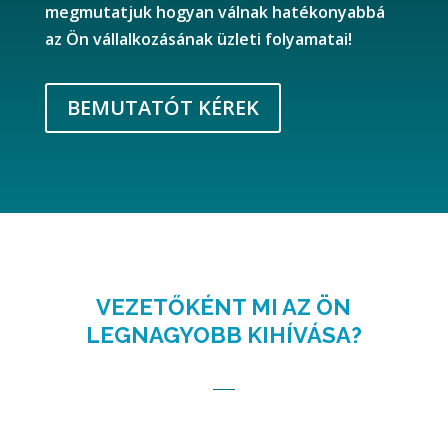
megmutatjuk hogyan válnak hatékonyabbá
az Ön vállalkozásának üzleti folyamatai!
BEMUTATÓT KÉREK
VEZETŐKÉNT MI AZ ÖN
LEGNAGYOBB KIHÍVÁSA?