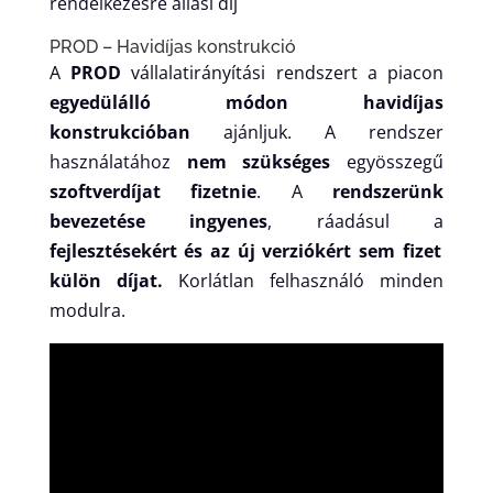
rendelkezésre állási díj
PROD – Havidíjas konstrukció
A
PROD
vállalatirányítási rendszert a piacon
egyedülálló módon havidíjas
konstrukcióban
ajánljuk. A rendszer
használatához
nem szükséges
egyösszegű
szoftverdíjat fizetnie
. A
rendszerünk
bevezetése ingyenes
, ráadásul a
fejlesztésekért és az új verziókért sem fizet
külön díjat.
Korlátlan felhasználó minden
modulra.