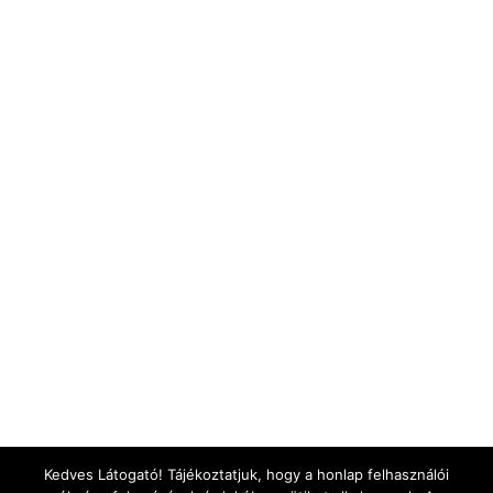
Készletgazdálkodás
Önköltségszámítás
A PROD további előnyei
A PROD általános jellemzői
Vezetőknek
Cégvezetőknek
Termelési vezetőknek
Logisztikai vezetőknek
Elérhetőségünk

info@prodosoft.hu

1116 Budapest, Sztregova utca 1.
Kedves Látogató! Tájékoztatjuk, hogy a honlap felhasználói