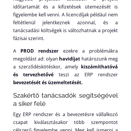
időtartamát és a kifizetések ütemezését is
figyelembe kell venni. A licencdíjak például nem
feltétlenül jelentkeznek azonnal, és a
tanácsadási költségek is változhatnak a projekt
fázisai szerint.
A
PROD rendszer
ezekre a problémákra
megoldást ad: olyan
havidíjat
határozunk meg
a szerződéskötéskor, amely
kiszámíthatóvá
és tervezhetővé
teszi az ERP rendszer
bevezetését és üzemeltetését.
Szakértő tanácsadók segítségével
a siker felé
Egy ERP rendszer és a bevezetésre vállalkozó
csapat kiválasztásakor több szempontot
célszerű figyelembe venni. Meg kell ismerni a