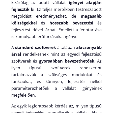
kizárólag az adott vállalat
igényei alapján
fejlesztik ki
. Ez teljes mértékben testreszabott
megoldást eredményezhet, de
magasabb
költségekkel
és
hosszabb bevezetési
és
fejlesztési idővel járhat. Emellett a fenntartása
is komolyabb erőforrásokat igényel.
A
standard szoftverek
általában
alacsonyabb
árral
rendelkeznek mint az egyedi fejlesztésű
szoftverek és
gyorsabban bevezethetőek
. Az
ilyen típusú szoftverek rendszerint
tartalmazzák a szükséges modulokat és
funkciókat, és könnyen, fejlesztés nélkül
paraméterezhetőek a vállalat igényeinek
megfelelően.
Az egyik legfontosabb kérdés az, milyen típusú
egyedi igényekkel rendelkezik a vállalat. Ha a