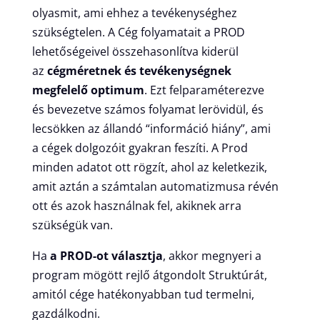
olyasmit, ami ehhez a tevékenységhez
szükségtelen. A Cég folyamatait a PROD
lehetőségeivel összehasonlítva kiderül
az
cégméretnek és tevékenységnek
megfelelő optimum
. Ezt felparaméterezve
és bevezetve számos folyamat lerövidül, és
lecsökken az állandó “információ hiány”, ami
a cégek dolgozóit gyakran feszíti. A Prod
minden adatot ott rögzít, ahol az keletkezik,
amit aztán a számtalan automatizmusa révén
ott és azok használnak fel, akiknek arra
szükségük van.
Ha
a PROD-ot választja
, akkor megnyeri a
program mögött rejlő átgondolt Struktúrát,
amitól cége hatékonyabban tud termelni,
gazdálkodni.