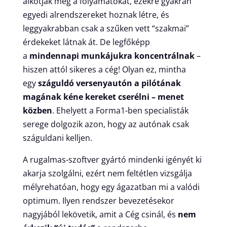
alkotják meg a folyamatokat, ezekre gyakran
egyedi alrendszereket hoznak létre, és
leggyakrabban csak a szűken vett “szakmai”
érdekeket látnak át. De legfőképp
a
mindennapi munkájukra koncentrálnak
–
hiszen attól sikeres a cég! Olyan ez, mintha
egy
száguldó versenyautón a pilótának
magának kéne kereket cserélni – menet
közben
. Ehelyett a Forma1-ben specialisták
serege dolgozik azon, hogy az autónak csak
száguldani kelljen.
A rugalmas-szoftver gyártó mindenki igényét ki
akarja szolgálni, ezért nem feltétlen vizsgálja
mélyrehatóan, hogy egy ágazatban mi a valódi
optimum. Ilyen rendszer bevezetésekor
nagyjából lekövetik, amit a Cég csinál, és
nem