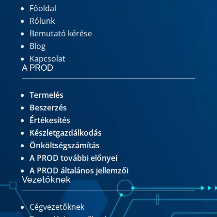
Főoldal
Rólunk
Bemutató kérése
Blog
Kapcsolat
A PROD
Termelés
Beszerzés
Értékesítés
Készletgazdálkodás
Önköltségszámítás
A PROD további előnyei
A PROD általános jellemzői
Vezetőknek
Cégvezetőknek