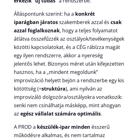
érkezik “új tudás”
a rendszerbe.
Álláspontunk szerint: ha a
konkrét
iparágban járatos
szakemberek azzal és
csak
azzal foglalkoznak
, hogy a teljes folyamatot
átlátva összefűzzék az osztályok/tevékenységek
közötti kapcsolatokat, és a CÉG rábízza magát
egy ilyen rendszerre, akkor a nyereség
jelentős lehet. Bizonyos méret után kifejezetten
hasznos, ha a „mindent megoldunk”
improvizáció helyett bejön a rendszerbe egy kis
kötöttség (=
struktúra
), ami nyilván az
improvizáló dolgozóra/osztályokra vonatkozik:
senki nem csinálhatja másképp, mint ahogyan
az
egész vállalat számára optimális
.
A PROD a
készülék-ipar minden
ésszerű
működésre alkalmas, és nem tartalmaz