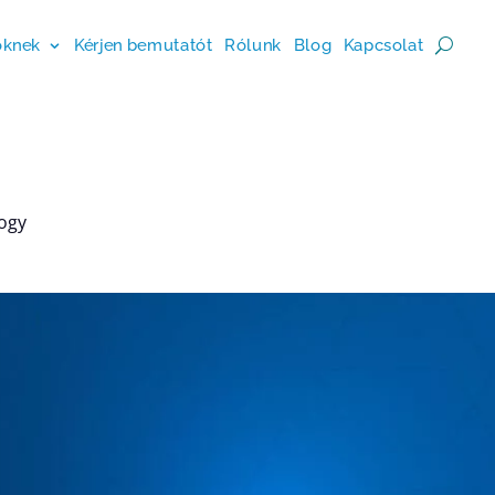
őknek
Kérjen bemutatót
Rólunk
Blog
Kapcsolat
hogy