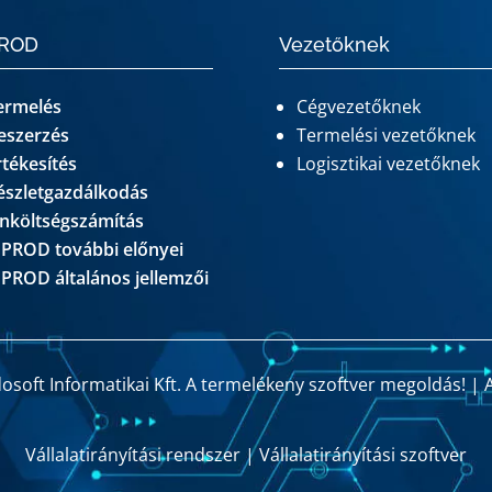
PROD
Vezetőknek
ermelés
Cégvezetőknek
eszerzés
Termelési vezetőknek
rtékesítés
Logisztikai vezetőknek
észletgazdálkodás
nköltségszámítás
 PROD további előnyei
 PROD általános jellemzői
osoft Informatikai Kft. A termelékeny szoftver megoldás! |
Vállalatirányítási rendszer
|
Vállalatirányítási szoftver