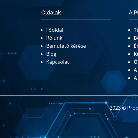
Oldalak
A 
Főoldal
T
Rólunk
B
Bemutató kérése
É
Blog
K
Kapcsolat
Ö
A
A
2023 © Prod