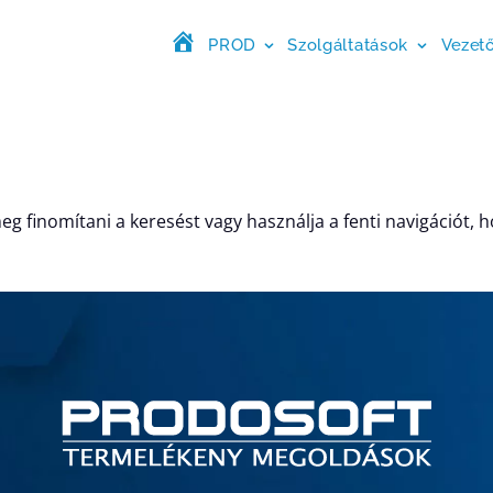
PROD
Szolgáltatások
Vezet
Kezdőlap_2023
eg finomítani a keresést vagy használja a fenti navigációt, 