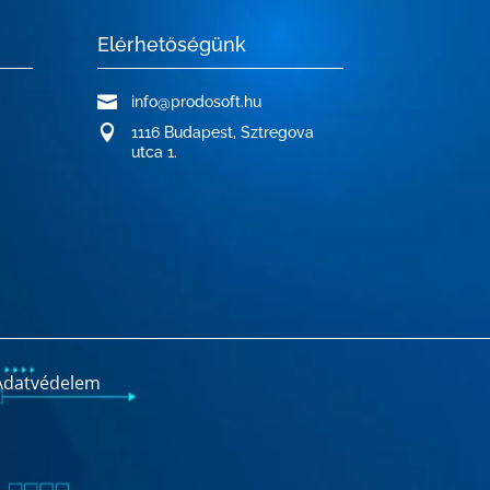
Elérhetőségünk

info@prodosoft.hu

1116 Budapest, Sztregova
utca 1.
Adatvédelem