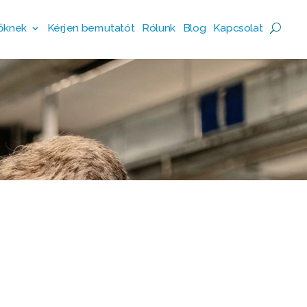
őknek
Kérjen bemutatót
Rólunk
Blog
Kapcsolat
őknek
Kérjen bemutatót
Rólunk
Blog
Kapcsolat